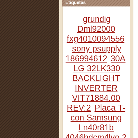
Etiquetas
grundig
Dml92000
fxg4010094556
sony psupply
186994612
30A
LG 32LK330
BACKLIGHT
INVERTER
VIT71884.00
REV:2
Placa T-
con Samsung
Ln40r81b
4046hdcm4lvo.2