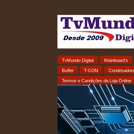
TvMundo Digital
Mainboard's
Buffer
T-CON
Condesador
Termos e Condições da Loja Online