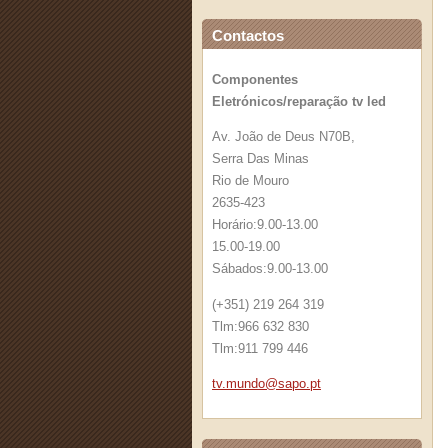
Contactos
Componentes
Eletrónicos/reparação tv led
Av. João de Deus N70B,
Serra Das Minas
Rio de Mouro
2635-423
Horário:9.00-13.00
15.00-19.00
Sábados:9.00-13.00
(+351) 219 264 319
Tlm:966 632 830
Tlm:911 799 446
tv.mundo
@sapo.pt