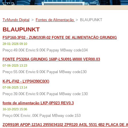
TvMundo Digital
>
Fontes de Alimentação
>
BLAUPUNKT
BLAUPUNKT
FSP160-3F02 - ZUM193R-02 FONTE DE ALIMENTAÇÃO GRUNDIG
28-01-2026 09:10
Preço:49.00€ Envio:9.00€ Paypay MBway code104
FONTE P5328A GRUNDIG 168P-L5U091-W000 VER00.03
07-06-2025 13:23
Preço:55.00€ Envio:9.00€ Paypal MBway code130
K-PL-FH2 - LYP04390C0(X)
07-06-2025 13:14
Preço:39.00€ Envio:9.00€ Paypal MBway code:130
fonte de alimentação LKP-0P023 REV0.3
16-10-2023 15:06
Preço:00€ Envio:.00€ Paypal MBway code:153
ZQR910R APDP-123A1 2955034102 ZPR120 A43L 5531 4B2 PLACA DE