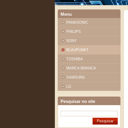
Menu
PANASONIC
PHILIPS
SONY
BLAUPUNKT
TOSHIBA
MARCA BRANCA
SAMSUNG
LG
Pesquisar no site