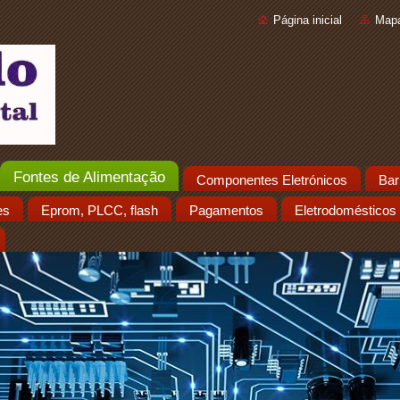
Página inicial
Mapa
Fontes de Alimentação
Componentes Eletrónicos
Bar
es
Eprom, PLCC, flash
Pagamentos
Eletrodomésticos