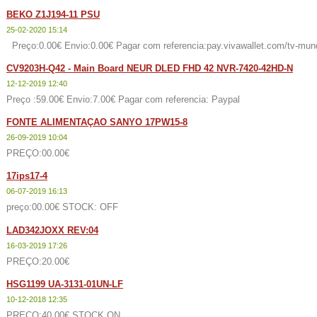
BEKO Z1J194-11 PSU
25-02-2020 15:14
Preço:0.00€ Envio:0.00€ Pagar com referencia:pay.vivawallet.com/tv-mun
CV9203H-Q42 - Main Board NEUR DLED FHD 42 NVR-7420-42HD-N
12-12-2019 12:40
Preço :59.00€ Envio:7.00€ Pagar com referencia: Paypal
FONTE ALIMENTAÇAO SANYO 17PW15-8
26-09-2019 10:04
PREÇO:00.00€
17ips17-4
06-07-2019 16:13
preço:00.00€ STOCK: OFF
LAD342JOXX REV:04
16-03-2019 17:26
PREÇO:20.00€
HSG1199 UA-3131-01UN-LF
10-12-2018 12:35
PREÇO:40.00€ STOCK ON