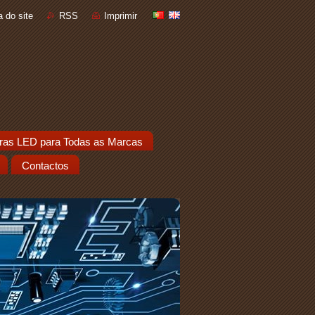
 do site
RSS
Imprimir
ras LED para Todas as Marcas
Contactos