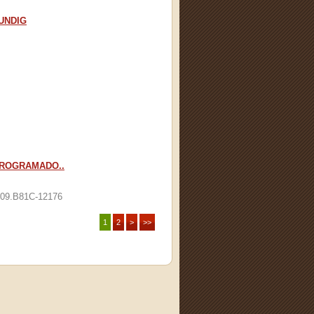
RUNDIG
PROGRAMADO..
309.B81C-12176
1
2
>
>>