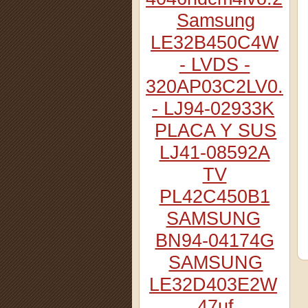
Samsung
LE32B450C4W
- LVDS -
320AP03C2LV0.2
- LJ94-02933K
PLACA Y SUS
LJ41-08592A
TV
PL42C450B1
SAMSUNG
BN94-04174G
SAMSUNG
LE32D403E2W
47uf