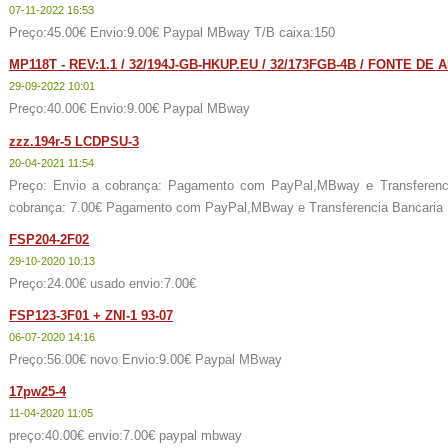
07-11-2022 16:53
Preço:45.00€ Envio:9.00€ Paypal MBway T/B caixa:150
MP118T - REV:1.1 / 32/194J-GB-HKUP.EU / 32/173FGB-4B / FONTE D
29-09-2022 10:01
Preço:40.00€ Envio:9.00€ Paypal MBway
zzz.194r-5 LCDPSU-3
20-04-2021 11:54
Preço: Envio a cobrança: Pagamento com PayPal,MBway e Transferenc
cobrança: 7.00€ Pagamento com PayPal,MBway e Transferencia Bancaria
FSP204-2F02
29-10-2020 10:13
Preço:24.00€ usado envio:7.00€
FSP123-3F01 + ZNI-1 93-07
06-07-2020 14:16
Preço:56.00€ novo Envio:9.00€ Paypal MBway
17pw25-4
11-04-2020 11:05
preço:40.00€ envio:7.00€ paypal mbway