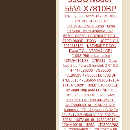
55VLX7810BP
32PFL9603
t-com T420HVD03.1
CTRL BD
42T33-C02
F60MB4C2LV0.6 T-con
t-con
t315xw01 v5 ctrl/t260xw02 v2
6870C-0227A - LC370WUF-SAB1 -
37PFL9603D - TCON
UCFT-1-C-1
5060116130
KBTV53DF T-CON
Placa T-Con V390HJ1-CE1
*1092*Philips barras led
43PUH6101/88
17IPS11
Novo
Led Strip Para LG Innotek DRT 3.0
47 "47LB6300 47GB6500
47LB652V 47lb650v LC470DUH
47LB5610 47LB565V 6916L-1715A
1716A *1028*
32LB5610-CD LED
Backlight Strip para LG INNOTEK
DRT 3.0 LC320DUE 32LF592U
32LF561U NC320DXN VSPB1
32LF5800 6916L-1974A *1023*
630mm 7 LED Lâmpada LG 32 TV
32ln541v 32LN540 A1 / B1 / B2-Type
6916L-1437A 6916L-1438A 6916L-
1204A 6916L-1426A
LTJ320AP02-
J
T320HVF05.1
CR 2032 MFR