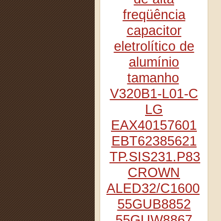
freqüência
capacitor
eletrolítico de
alumínio
tamanho
V320B1-L01-C
LG
EAX40157601
EBT62385621
TP.SIS231.P83
CROWN
ALED32/C1600
55GUB8852
55GUW8867