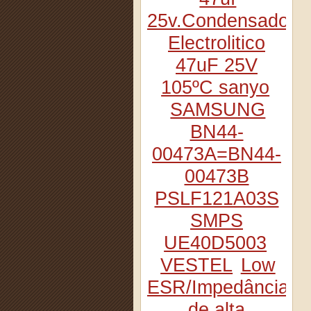
25v.Condensador
Electrolitico
47uF 25V
105ºC sanyo
SAMSUNG
BN44-
00473A=BN44-
00473B
PSLF121A03S
SMPS
UE40D5003
VESTEL
Low
ESR/Impedância
de alta