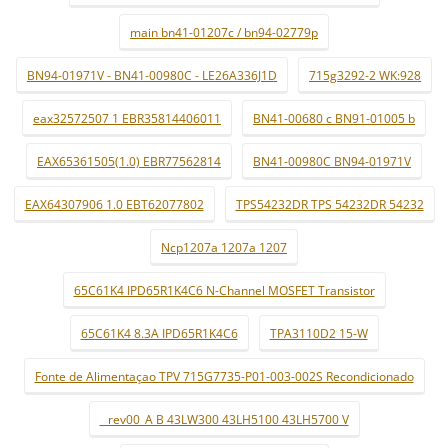
main bn41-01207c / bn94-02779p
BN94-01971V - BN41-00980C - LE26A336J1D
715g3292-2 WK:928
eax32572507 1 EBR35814406011
BN41-00680 c BN91-01005 b
EAX65361505(1.0) EBR77562814
BN41-00980C BN94-01971V
EAX64307906 1.0 EBT62077802
TPS54232DR TPS 54232DR 54232
Ncp1207a 1207a 1207
65C61K4 IPD65R1K4C6 N-Channel MOSFET Transistor
65C61K4 8.3A IPD65R1K4C6
TPA3110D2 15-W
Fonte de Alimentaçao TPV 715G7735-P01-003-002S Recondicionado
_ rev00_A B 43LW300 43LH5100 43LH5700 V