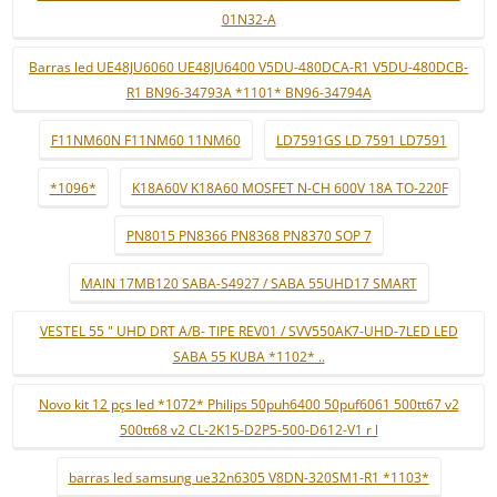
01N32-A
Barras led UE48JU6060 UE48JU6400 V5DU-480DCA-R1 V5DU-480DCB-
R1 BN96-34793A *1101* BN96-34794A
F11NM60N F11NM60 11NM60
LD7591GS LD 7591 LD7591
*1096*
K18A60V K18A60 MOSFET N-CH 600V 18A TO-220F
PN8015 PN8366 PN8368 PN8370 SOP 7
MAIN 17MB120 SABA-S4927 / SABA 55UHD17 SMART
VESTEL 55 " UHD DRT A/B- TIPE REV01 / SVV550AK7-UHD-7LED LED
SABA 55 KUBA *1102* ..
Novo kit 12 pçs led *1072* Philips 50puh6400 50puf6061 500tt67 v2
500tt68 v2 CL-2K15-D2P5-500-D612-V1 r l
barras led samsung ue32n6305 V8DN-320SM1-R1 *1103*