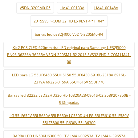
V5DN-320SM0-R5
LM41-00133A
LM41-00148A
2015SVS F-COM 32 HD L5 REV1.4 *1104*
barras led ue32j4000 V5DN-320SM0-R4
Kit 2 PCS 7LED 620mm tira LED original para Samsung UE32J5000
BN96-36236A 36235A V5DN-320SM1-R2 2015 SVS32 FHD F-COM LM41-
00
LED para LG 55UF6450 55UH6150 55UF6430 6916L-2318A 6916L-
2319A 6922L-0159A 55UH615V 55UF770
Barras led B2232 LED32HD320 HL-10320A28-0901S-02 358P207850B -
9 lâmpadas
LG 55LF652V 55LB630V 55LB650V LC550DUH FG 55LF5610 55LF580V
55LF5800 55LB630V 55LB6300
BARRA LED UN50KU6300 50 ''TV LM41-00253A 'TV LM41- 39657A