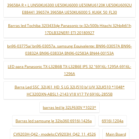
39658A R + L UN50KU6300 UE50KU6000 UE50MU6120K UE50KU6092U
E88441 39657A 39658A UE50KU6000 S_KU6K_50_FL30
Barras led Tochiba 32l3433dg Panasonic tx-32c500b Hitachi 32hb4t61h
17DLB32NER1 ETI 20180927
bn96-03775a/ bn96-03057a. samsung Equivalente: BN96-03057A BN96-
03832A BN96-03833A BN96-02583A BN44-00153A
LED para Panasonic TX-L32B6B TX-L32B6E IPS 32 "6916L-1295A 6916L-
1296A
Barra Led SSC_32LJ61_HD_S LG 32LJ510 b/ U/V 32LK510 *1048*
HC320DXN-ABSL1-2143 V18 V17 TV 6916L-2855B
barras led lg 32LF630V *1023*
Barras led samsung lg 32lp360 6916l-1426a
6916l-1204a
CV9203H-Q42 - modelo:CV9203H_Q42_11_4526
Main Board