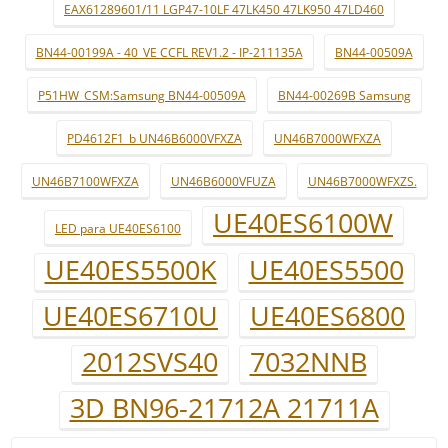
EAX61289601/11 LGP47-10LF 47LK450 47LK950 47LD460
BN44-00199A - 40_VE CCFL REV1.2 - IP-211135A
BN44-00509A
P51HW_CSM:Samsung BN44-00509A
BN44-00269B Samsung
PD4612F1_b UN46B6000VFXZA
UN46B7000WFXZA
UN46B7100WFXZA
UN46B6000VFUZA
UN46B7000WFXZS.
UE40ES6100W
LED para UE40ES6100
UE40ES5500K
UE40ES5500
UE40ES6710U
UE40ES6800
2012SVS40
7032NNB
3D BN96-21712A 21711A