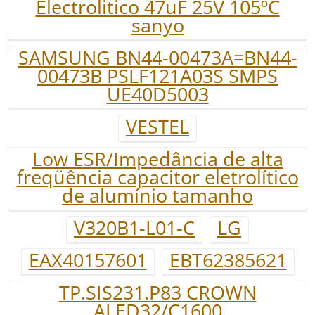
Electrolitico 47uF 25V 105ºC
sanyo
SAMSUNG BN44-00473A=BN44-
00473B PSLF121A03S SMPS
UE40D5003
VESTEL
Low ESR/Impedância de alta
freqüência capacitor eletrolítico
de alumínio tamanho
V320B1-L01-C
LG
EAX40157601
EBT62385621
TP.SIS231.P83 CROWN
ALED32/C1600