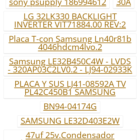
sony psupply 186994612
30A
LG 32LK330 BACKLIGHT
INVERTER VIT71884.00 REV:2
Placa T-con Samsung Ln40r81b
4046hdcm4lvo.2
Samsung LE32B450C4W - LVDS
- 320AP03C2LV0.2 - LJ94-02933K
PLACA Y SUS LJ41-08592A TV
PL42C450B1 SAMSUNG
BN94-04174G
SAMSUNG LE32D403E2W
47uf 25v.Condensador