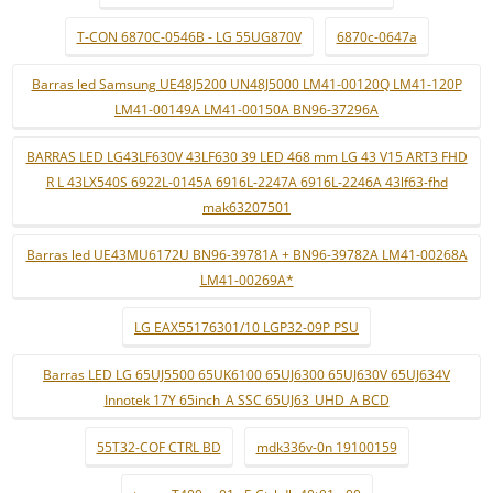
T-CON 6870C-0546B - LG 55UG870V
6870c-0647a
Barras led Samsung UE48J5200 UN48J5000 LM41-00120Q LM41-120P
LM41-00149A LM41-00150A BN96-37296A
BARRAS LED LG43LF630V 43LF630 39 LED 468 mm LG 43 V15 ART3 FHD
R L 43LX540S 6922L-0145A 6916L-2247A 6916L-2246A 43lf63-fhd
mak63207501
Barras led UE43MU6172U BN96-39781A + BN96-39782A LM41-00268A
LM41-00269A*
LG EAX55176301/10 LGP32-09P PSU
Barras LED LG 65UJ5500 65UK6100 65UJ6300 65UJ630V 65UJ634V
Innotek 17Y 65inch_A SSC 65UJ63_UHD_A BCD
55T32-COF CTRL BD
mdk336v-0n 19100159