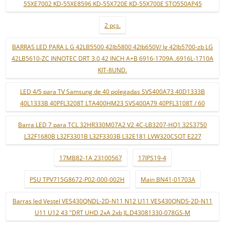
55XE7002 KD-55XE8596 KD-55X720E KD-55X700E STO550AP45
2 pçs.
BARRAS LED PARA L G 42LB5500 42lb5800 42lb650V/ lg 42lb5700-zb LG
42LB5610-ZC INNOTEC DRT 3.0 42 INCH A+B 6916-1709A..6916L-1710A
KIT-8UND.
LED 4/5 para TV Samsung de 40 polegadas SVS400A73 40D1333B
40L1333B 40PFL3208T LTA400HM23 SVS400A79 40PFL3108T / 60
Barra LED 7 para TCL 32HR330M07A2 V2 4C-LB3207-HQ1 32S3750
L32F1680B L32F3301B L32F3303B L32E181 LVW320CSOT E227
17MB82-1A 23100567
17IPS19-4
PSU TPV715G8672-P02-000-002H
Main BN41-01703A
Barras led Vestel VES430QNDL-2D-N11 N12 U11 VES430QNDS-2D-N11
U11 U12 43 "DRT UHD 2xA 2xb JL.D43081330-078GS-M