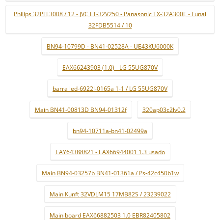
Philips 32PFL3008 / 12 - JVC LT-32V250 - Panasonic TX-32A300E - Funai
32FDB5514 / 10
BN94-10799D - BN41-02528A - UE43KU6000K
EAX66243903 (1.0) - LG 55UG870V
barra led-6922l-0165a 1-1 / LG 55UG870V
Main BN41-00813D BN94-01312f
320ap03c2lv0.2
bn94-10711a-bn41-02499a
EAY64388821 - EAX66944001 1.3 usado
Main BN94-03257b BN41-01361a / Ps-42c450b1w
Main Kunft 32VDLM15 17MB82S / 23239022
Main board EAX66882503 1.0 EBR82405802