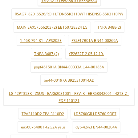
33FA3213 D55A561U B55A858U
RSAG7 .820 .6526/ROH LTDN55K3110WT HISENSE-55K3110PW
MAIN EAX57566203 (2) EBT60728324 LG
TNPA 3488(2)
1-468-794-31 - APS202E
PSLF17B01A BN44-00269A
TNPA 3487 (2)
YP2632T-2 05.12.19.
pspf461501A BN44-00333A LJ44-00185A
bn44-00197A 3925310014AD
LG 42PT353K - ZSUS - EAX62081001 - REV: K - EBR68342001 - 42T3_Z -
PDP 110121
TPA3110D2 TPA 3110D2
LD5760GR LD5760 SOP7
eax60764001 42G2A ysus
dyp-42w3 BN44-00204A