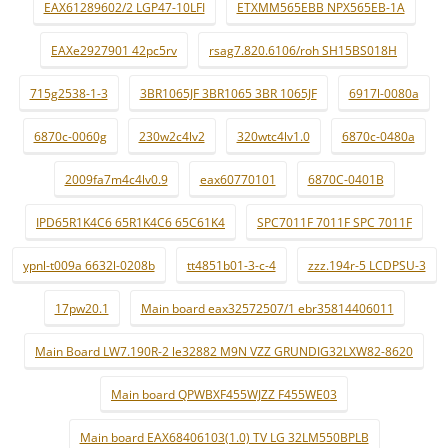
EAX61289602/2 LGP47-10LFI
ETXMM565EBB NPX565EB-1A
EAXe2927901 42pc5rv
rsag7.820.6106/roh SH15BS018H
715g2538-1-3
3BR1065JF 3BR1065 3BR 1065JF
6917l-0080a
6870c-0060g
230w2c4lv2
320wtc4lv1.0
6870c-0480a
2009fa7m4c4lv0.9
eax60770101
6870C-0401B
IPD65R1K4C6 65R1K4C6 65C61K4
SPC7011F 7011F SPC 7011F
ypnl-t009a 6632l-0208b
tt4851b01-3-c-4
zzz.194r-5 LCDPSU-3
17pw20.1
Main board eax32572507/1 ebr35814406011
Main Board LW7.190R-2 le32882 M9N VZZ GRUNDIG32LXW82-8620
Main board QPWBXF455WJZZ F455WE03
Main board EAX68406103(1.0) TV LG 32LM550BPLB