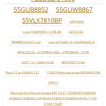
55GUB8852
55GUW8867
55VLX7810BP
32PFL9603
t-com T420HVD03.1 CTRL BD
42T33-C02
F60MB4C2LV0.6 T-con
t-con t315xw01 v5 ctrl/t260xw02 v2
6870C-0227A - LC370WUF-SAB1 - 37PFL9603D - TCON
UCFT-1-C-1 5060116130
KBTV53DF T-CON
Placa T-Con V390HJ1-CE1
*1092*Philips barras led 43PUH6101/88
17IPS11
Novo Led Strip Para LG Innotek DRT 3.0 47 "47LB6300 47GB6500
47LB652V 47lb650v LC470DUH 47LB5610 47LB565V 6916L-1715A
1716A *1028*