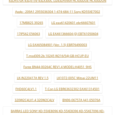
43LH570A 43LJ515V 43LX300C LG43LH590V HC430DUE HC430DUN
Apdp - 209A1 2955036304 1-474-684-11 Sony KD55XE7002
17MB82S 39265
LG eax61420601 ebr66607601
17IPS62 E56063
LG EAX61366604 (0) EBT61050604
LG EAX65084901 (Ver. 1.5) EBR76490003
T.msd309.2b 10245 W216/54J-GB-HCUP-EU
Fonte BN44-00264C REV1.4 MODEL:H4051_9HS
LK-IN220417A REV 1.5
LK1072-005C Mitsai 22UM11
FHD60C4LV1.1
T-Con LG EBR63632302 EAX61314501
320W2C4LV1.4 320W2C4LV
BN96-06757A lj41-05076A
BARRAS LED SONY KD-55XE8096 KD-55XE8396 KD-55XE7096 KD-