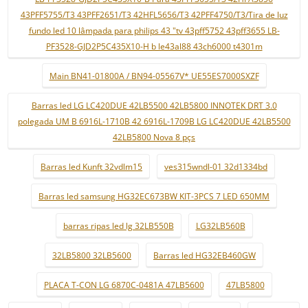
43PFF5755/T3 43PFF2651/T3 42HFL5656/T3 42PFF4750/T3/Tira de luz
fundo led 10 lâmpada para philips 43 "tv 43pff5752 43pff3655 LB-
PF3528-GJD2P5C435X10-H b le43al88 43ch6000 t4301m
Main BN41-01800A / BN94-05567V* UE55ES7000SXZF
Barras led LG LC420DUE 42LB5500 42LB5800 INNOTEK DRT 3.0
polegada UM B 6916L-1710B 42 6916L-1709B LG LC420DUE 42LB5500
42LB5800 Nova 8 pçs
Barras led Kunft 32vdlm15
ves315wndl-01 32d1334bd
Barras led samsung HG32EC673BW KIT-3PCS 7 LED 650MM
barras ripas led lg 32LB550B
LG32LB560B
32LB5800 32LB5600
Barras led HG32EB460GW
PLACA T-CON LG 6870C-0481A 47LB5600
47LB5800