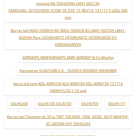
Insignia NS-55D420NA LM41-00213A
SAMSUNG_2015CHI550_FCOM_05_E33_15_REV1.0_151117 5 LEDs 560
mm
Barras led V6DU-5000CA-R2 V6DU-5000CB-R2 LM41-00253A LM41-
00254A Para UE50KU6075 UE50KU6072 UE50KU6020 CY-
GK050HGNV2H
60R580PS MMF60R580PS MMF 60R580P N-Ch MosFet
Hannspree SUN2528EU-A - 1020453-0000805-60EB0WM
barra led sony KDL-40R473A KLV-40R470A KDL-40R473A 121114
S400H1LCD-1-10 und
43LH520V
43LH5100 43LJ515V
43LH570V
43LH511T
Barras led Thomson tlc 55 tv TMT_55E5800_10X6_3030C_6S1P W44YHF-
4C-LB5506-YH1 55FA3203