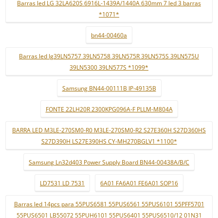
Barras led LG 32LA620S 6916L-1439A/1440A 630mm 7 led 3 barras
*1071*
bn44-00460a
Barras led lg39LN5757 39LN5758 39LN575R 39LN575S 39LN575U
39LN5300 39LN577S *1099*
Samsung BN44-00111B IP-49135B
FONTE 22LH20R 2300KPG096A-F PLLM-M804A
BARRA LED M3LE-270SM0-R0 M3LE-270SM0-R2 S27E360H S27D360HS
S27D390H LS27E390HS CY-MH270BGLV1 *1100*
Samsung Ln32d403 Power Supply Board BN44-00438A/B/C
LD7531 LD 7531
6A01 FA6A01 FE6A01 SOP16
Barras led 14pcs para 55PUS6581 55PUS6561 55PUS6101 55PFF5701
55PUS6501 LB55072 55PUH6101 55PUS6401 55PUS6510/12 01N31