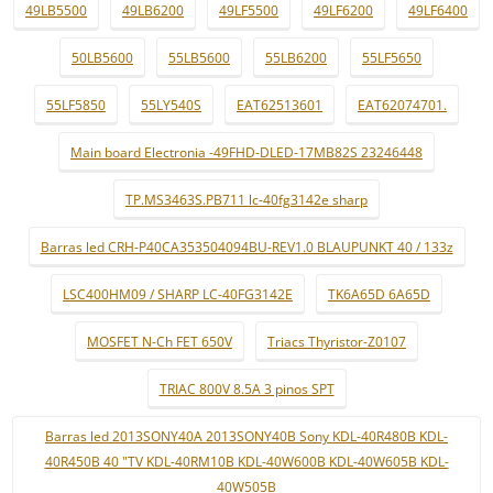
49LB5500
49LB6200
49LF5500
49LF6200
49LF6400
50LB5600
55LB5600
55LB6200
55LF5650
55LF5850
55LY540S
EAT62513601
EAT62074701.
Main board Electronia -49FHD-DLED-17MB82S 23246448
TP.MS3463S.PB711 lc-40fg3142e sharp
Barras led CRH-P40CA353504094BU-REV1.0 BLAUPUNKT 40 / 133z
LSC400HM09 / SHARP LC-40FG3142E
TK6A65D 6A65D
MOSFET N-Ch FET 650V
Triacs Thyristor-Z0107
TRIAC 800V 8.5A 3 pinos SPT
Barras led 2013SONY40A 2013SONY40B Sony KDL-40R480B KDL-
40R450B 40 "TV KDL-40RM10B KDL-40W600B KDL-40W605B KDL-
40W505B