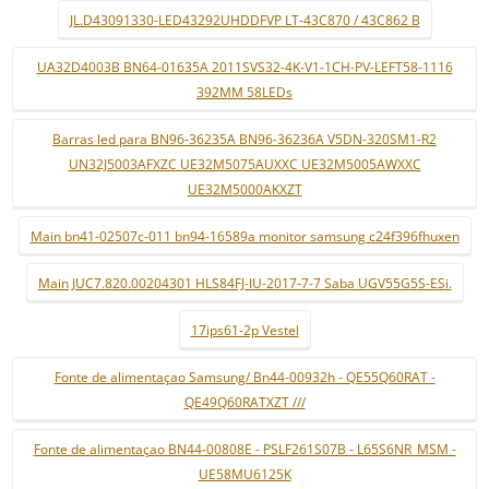
JL.D43091330-LED43292UHDDFVP LT-43C870 / 43C862 B
UA32D4003B BN64-01635A 2011SVS32-4K-V1-1CH-PV-LEFT58-1116
392MM 58LEDs
Barras led para BN96-36235A BN96-36236A V5DN-320SM1-R2
UN32J5003AFXZC UE32M5075AUXXC UE32M5005AWXXC
UE32M5000AKXZT
Main bn41-02507c-011 bn94-16589a monitor samsung c24f396fhuxen
Main JUC7.820.00204301 HLS84FJ-IU-2017-7-7 Saba UGV55G5S-ESi.
17ips61-2p Vestel
Fonte de alimentaçao Samsung/ Bn44-00932h - QE55Q60RAT -
QE49Q60RATXZT ///
Fonte de alimentaçao BN44-00808E - PSLF261S07B - L65S6NR_MSM -
UE58MU6125K