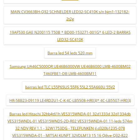
MAIN CV3663BH-Q32 SCHNELDER LED32-SC410K s/n bjm1-132182-
2t2g
19AF530 GAE N200115 T50B * BD00-153271-001G* 6 LED-2 BARRAS
LED32-SC410K
Barra led 54 leds 520 mm
Samsung UA46C5000QR UE46B6000VW UE46B6000 LMB-4600BM02
T460FBE1-DB LMB-4600BM11
barras led TLC L55P65US 55F6 55L2 55A660U 55V2
HR-58B23-09119 LE4RD2U1-C-K 4C-LB5508-HR03J* 4C-LB5507-HR03J
Barras led Hitachi 32hb4t61h VES315WNDA-01 32d1333d 32d1334db
VES315WNDL-01 VES315WNDS-2D-R02 VES315WNDA-01 11-leds 574m
32 NDV REV 1.1 - 32W1753DG - TELEFUNKEN jl.d320b1235-078
VES315WNDA-01 - MITSAI KUNFT 32VDLM13 15 16 Qilive Q32-822