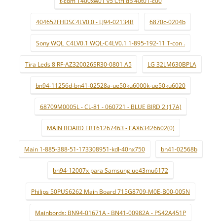
t-com T400xw01 v5 Ctrl db 40t01-c00
404652FHDSC4LV0.0 - LJ94-02134B
6870c-0204b
Sony WQL_C4LV0.1 WQL-C4LV0.1 1-895-192-11 T-con .
Tira Leds 8 RF-AZ320026SR30-0801 A5
LG 32LM630BPLA
bn94-11256d-bn41-02528a-ue50ku6000k-ue50ku6020
68709M0005L - CL-81 - 060721 - BLUE BIRD 2 (17A)
MAIN BOARD EBT61267463 - EAX63426602(0)
Main 1-885-388-51-173308951-kdl-40hx750
bn41-02568b
bn94-12007x para Samsung ue43mu6172
Philips 50PUS6262 Main Board 715G8709-M0E-B00-005N
Mainbords: BN94-01671A - BN41-00982A - PS42A451P