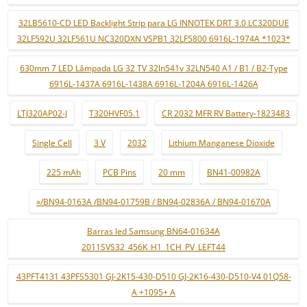
32LB5610-CD LED Backlight Strip para LG INNOTEK DRT 3.0 LC320DUE
32LF592U 32LF561U NC320DXN VSPB1 32LF5800 6916L-1974A *1023*
630mm 7 LED Lâmpada LG 32 TV 32ln541v 32LN540 A1 / B1 / B2-Type
6916L-1437A 6916L-1438A 6916L-1204A 6916L-1426A
LTJ320AP02-J
T320HVF05.1
CR 2032 MFR RV Battery-1823483
Single Cell
3 V
2032
Lithium Manganese Dioxide
225 mAh
PCB Pins
20 mm
BN41-00982A
»/BN94-0163A /BN94-01759B / BN94-02836A / BN94-01670A
Barras led Samsung BN64-01634A
2011SVS32_456K_H1_1CH_PV_LEFT44
43PFT4131 43PFS5301 GJ-2K15-430-D510 GJ-2K16-430-D510-V4 01Q58-
A +1095+ A