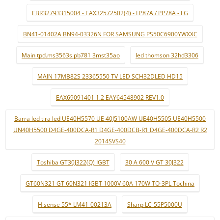
EBR32793315004 - EAX32572502(4) - LP87A / PP78A - LG
BN41-01402A BN94-03326N FOR SAMSUNG PS50C6900YWXXC
Main tpd.ms3563s.pb781 3mst35ao
led thomson 32hd3306
MAIN 17MB82S 23365550 TV LED SCH32DLED HD15
EAX69091401 1.2 EAY64548902 REV1.0
Barra led tira led UE40H5570 UE 40J5100AW UE40H5505 UE40H5500
UN40H5500 D4GE-400DCA-R1 D4GE-400DCB-R1 D4GE-400DCA-R2 R2
2014SVS40
Toshiba GT30J322(Q) IGBT
30 A 600 V GT 30J322
GT60N321 GT 60N321 IGBT 1000V 60A 170W TO-3PL Tochina
Hisense 55* LM41-00213A
Sharp LC-55P5000U