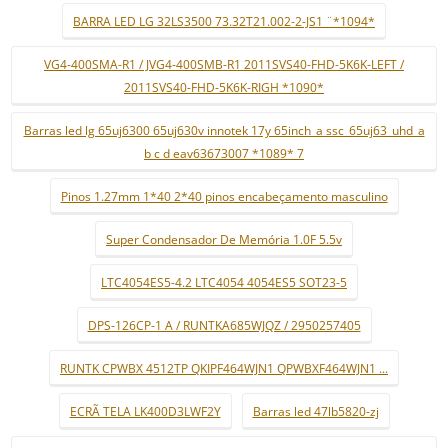
BARRA LED LG 32LS3500 73.32T21.002-2-JS1 ¨*1094*
VG4-400SMA-R1 / JVG4-400SMB-R1 2011SVS40-FHD-5K6K-LEFT /
2011SVS40-FHD-5K6K-RIGH *1090*
Barras led lg 65uj6300 65uj630v innotek 17y 65inch_a ssc_65uj63_uhd_a
b c d eav63673007 *1089* 7
Pinos 1.27mm 1*40 2*40 pinos encabeçamento masculino
Super Condensador De Memória 1.0F 5.5v
LTC4054ES5-4.2 LTC4054 4054ES5 SOT23-5
DPS-126CP-1 A / RUNTKA685WJQZ / 2950257405
RUNTK CPWBX 4512TP QKIPF464WJN1 QPWBXF464WJN1 ...
ECRÃ TELA LK400D3LWF2Y
Barras led 47lb5820-zj