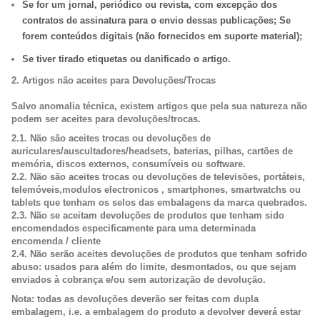
Se for um jornal, periódico ou revista, com excepção dos
contratos de assinatura para o envio dessas publicações; Se
forem conteúdos digitais (não fornecidos em suporte material);
Se tiver tirado etiquetas ou danificado o artigo.
2. Artigos não aceites para Devoluções/Trocas
Salvo anomalia técnica, existem artigos que pela sua natureza não
podem ser aceites para devoluções/trocas.
2.1
. Não são aceites trocas ou devoluções de
auriculares/auscultadores/headsets, baterias, pilhas, cartões de
memória, discos externos, consumíveis ou software.
2.2.
Não são aceites trocas ou devoluções de televisões, portáteis,
telemóveis,modulos electronicos , smartphones, smartwatchs ou
tablets que tenham os selos das embalagens da marca quebrados.
2.3.
Não se aceitam devoluções de produtos que tenham sido
encomendados especificamente para uma determinada
encomenda / cliente
2.4
. Não serão aceites devoluções de produtos que tenham sofrido
abuso: usados para além do limite, desmontados, ou que sejam
enviados à cobrança e/ou sem autorização de devolução.
Nota:
todas as devoluções deverão ser feitas com dupla
embalagem, i.e. a embalagem do produto a devolver deverá estar