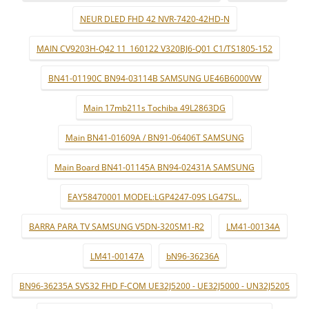
NEUR DLED FHD 42 NVR-7420-42HD-N
MAIN CV9203H-Q42 11_160122 V320BJ6-Q01 C1/TS1805-152
BN41-01190C BN94-03114B SAMSUNG UE46B6000VW
Main 17mb211s Tochiba 49L2863DG
Main BN41-01609A / BN91-06406T SAMSUNG
Main Board BN41-01145A BN94-02431A SAMSUNG
EAY58470001 MODEL:LGP4247-09S LG47SL..
BARRA PARA TV SAMSUNG V5DN-320SM1-R2
LM41-00134A
LM41-00147A
bN96-36236A
BN96-36235A SVS32 FHD F-COM UE32J5200 - UE32J5000 - UN32J5205