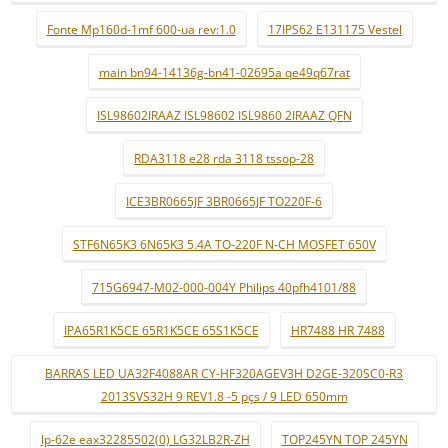
Fonte Mp160d-1mf 600-ua rev:1.0
17IPS62 E131175 Vestel
main bn94-14136g-bn41-02695a qe49q67rat
ISL98602IRAAZ ISL98602 ISL9860 2IRAAZ QFN
RDA3118 e28 rda 3118 tssop-28
ICE3BR0665JF 3BR0665JF TO220F-6
STF6N65K3 6N65K3 5.4A TO-220F N-CH MOSFET 650V
715G6947-M02-000-004Y Philips 40pfh4101/88
IPA65R1K5CE 65R1K5CE 65S1K5CE
HR7488 HR 7488
BARRAS LED UA32F4088AR CY-HF320AGEV3H D2GE-320SC0-R3
2013SVS32H 9 REV1.8 -5 pçs / 9 LED 650mm
lp-62e eax32285502(0) LG32LB2R-ZH
TOP245YN TOP 245YN