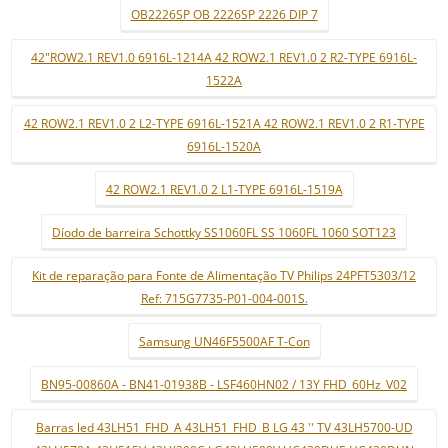
OB2226SP OB 2226SP 2226 DIP 7
42"ROW2.1 REV1.0 6916L-1214A 42 ROW2.1 REV1.0 2 R2-TYPE 6916L-
1522A
42 ROW2.1 REV1.0 2 L2-TYPE 6916L-1521A 42 ROW2.1 REV1.0 2 R1-TYPE
6916L-1520A
42 ROW2.1 REV1.0 2 L1-TYPE 6916L-1519A
Díodo de barreira Schottky SS1060FL SS 1060FL 1060 SOT123
Kit de reparação para Fonte de Alimentação TV Philips 24PFT5303/12
Ref: 715G7735-P01-004-001S.
Samsung UN46F5500AF T-Con
BN95-00860A - BN41-01938B - LSF460HN02 / 13Y FHD_60Hz_V02
Barras led 43LH51_FHD_A 43LH51_FHD_B LG 43 '' TV 43LH5700-UD