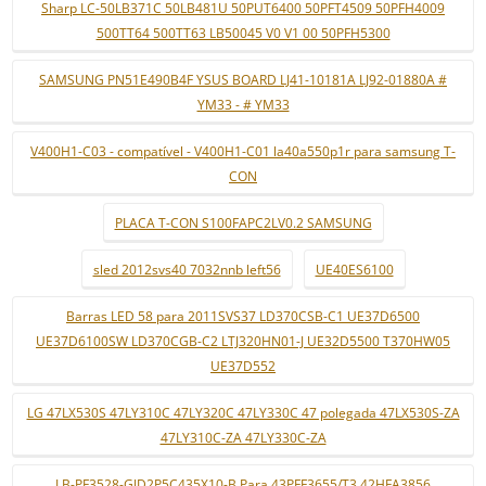
Sharp LC-50LB371C 50LB481U 50PUT6400 50PFT4509 50PFH4009
500TT64 500TT63 LB50045 V0 V1 00 50PFH5300
SAMSUNG PN51E490B4F YSUS BOARD LJ41-10181A LJ92-01880A #
YM33 - # YM33
V400H1-C03 - compatível - V400H1-C01 la40a550p1r para samsung T-
CON
PLACA T-CON S100FAPC2LV0.2 SAMSUNG
sled 2012svs40 7032nnb left56
UE40ES6100
Barras LED 58 para 2011SVS37 LD370CSB-C1 UE37D6500
UE37D6100SW LD370CGB-C2 LTJ320HN01-J UE32D5500 T370HW05
UE37D552
LG 47LX530S 47LY310C 47LY320C 47LY330C 47 polegada 47LX530S-ZA
47LY310C-ZA 47LY330C-ZA
LB-PF3528-GJD2P5C435X10-B Para 43PFF3655/T3 42HFA3856