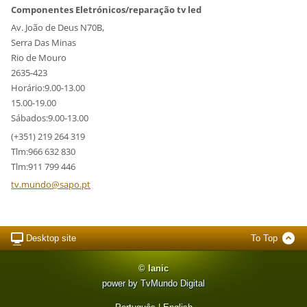
Componentes Eletrónicos/reparação tv led
Av. João de Deus N70B,
Serra Das Minas
Rio de Mouro
2635-423
Horário:9.00-13.00
15.00-19.00
Sábados:9.00-13.00
(+351) 219 264 319
Tlm:966 632 830
Tlm:911 799 446
tv.mundo
@sapo.pt
Desktop site
To Top
© Ianic
power by TvMundo Digital